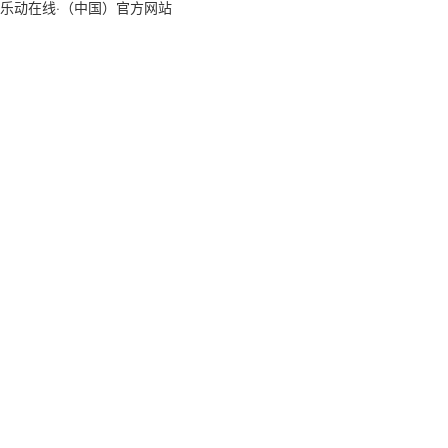
乐动在线·（中国）官方网站
走进乐动
乐动在线